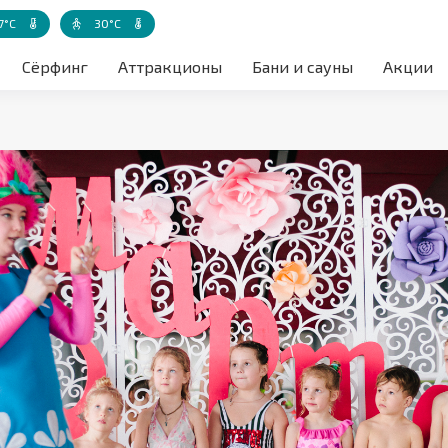
7°C
30°C
а воздуха акватории
Температура воды
Температура воды - детская зона
Сёрфинг
Аттракционы
Бани и сауны
Акции