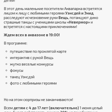
детей!
В этот день маленькие посетители Аквапарка встретятся
лицом к лицу с любимыми героями
Уэнсдей и Энид
,
расследуют исчезновение руки
Вещь
, потанцуют дико
страшные танцы с ученицами школы
«Невермор»
и
встретятся с настоящими приключениями!
Ждем всех в аквазоне в 19:00!
В программе:
путешествие по проклятой карте
интерактив с рукой Вещь
жутко веселые конкурсы
фокусы
танец Уэнсдэй
фото с любимыми героями
Но на этом сюрпризы не заканчиваются!
Всем
детям с 4 до 17 лет (включительно)
1 июня целый