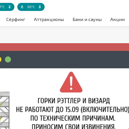
7°C
30°C
а воздуха акватории
Температура воды
Температура воды - детская зона
Сёрфинг
Аттракционы
Бани и сауны
Акции