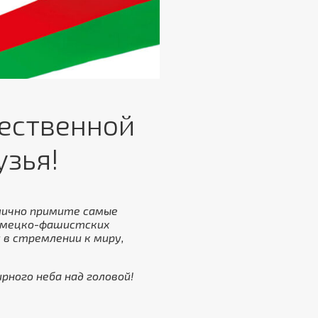
чественной
узья!
лично примите самые
немецко-фашистских
 в стремлении к миру,
рного неба над головой!