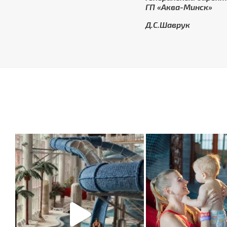
ГП «Аква-Минск»
Д.С.Шаврук