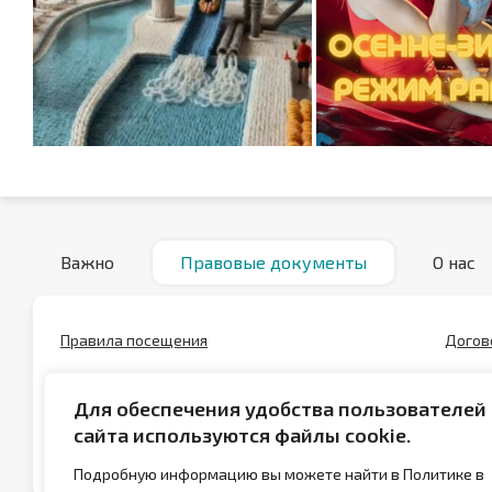
Важно
Правовые документы
О нас
Правила посещения
Догов
Положение о скидках
Полож
Для обеспечения удобства пользователей
Положение о сертификатах
Полит
сайта используются файлы cookie.
данны
Подробную информацию вы можете найти в Политике в