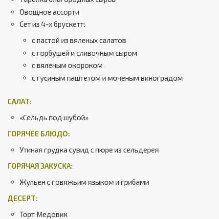
Овощное ассорти
Сет из 4-х брускетт:
с пастой из вяленых салатов
с горбушей и сливочным сыром
с вяленым окороком
с гусиным паштетом и моченым виноградом
САЛАТ:
«Сельдь под шубой»
ГОРЯЧЕЕ БЛЮДО:
Утиная грудка сувид с пюре из сельдерея
ГОРЯЧАЯ ЗАКУСКА:
Жульен с говяжьим языком и грибами
ДЕСЕРТ:
Торт Медовик