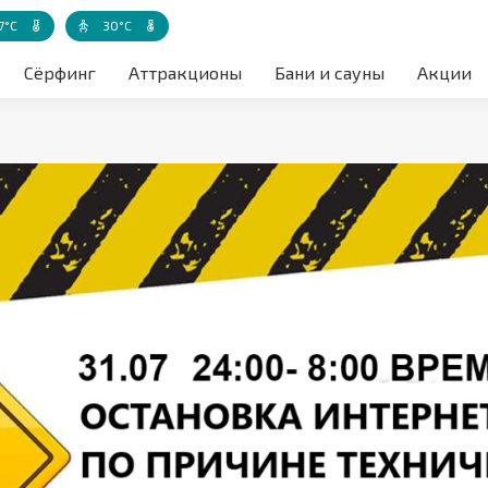
7°C
30°C
а воздуха акватории
Температура воды
Температура воды - детская зона
Сёрфинг
Аттракционы
Бани и сауны
Акции