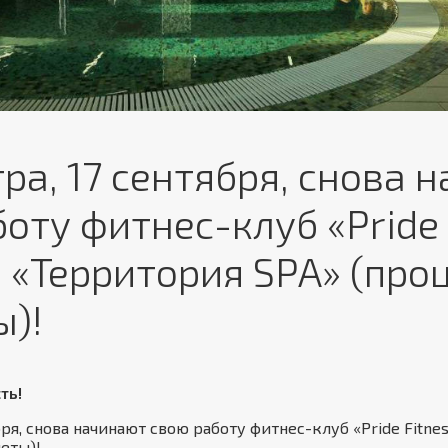
ра, 17 сентября, снова 
оту фитнес-клуб «Pride 
и «Территория SPA» (пр
ы)!
ть!
бря, снова начинают свою работу фитнес-клуб «Pride Fitne
еты)!