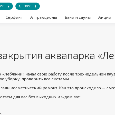
7°C
30°C
а воздуха акватории
Температура воды
Температура воды - детская зона
Сёрфинг
Аттракционы
Бани и сауны
Акции
 закрытия аквапарка «Л
к «Лебяжий» начал свою работу после трёхнедельной пауз
ую уборку, проверить все системы
елали косметический ремонт. Как это происходило — смо
ботаем для вас без выходных и ждем вас:
0