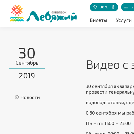
30°C
2
Температур
Билеты
Услуги
30
Видео с
Сентябрь
2019
30 сентября аквапар
провести генеральн
Новости
водоподготовки, сд
С 30 сентября мы ра
Пн – пт: 11:00 – 23:00
Cб- вскр: 09:00 – 23:0