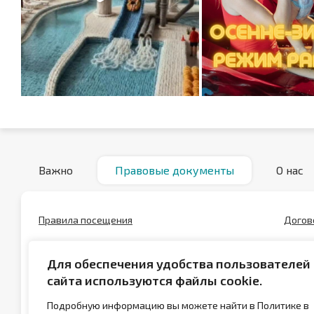
Важно
Правовые документы
О нас
Правила посещения
Догов
Положение о скидках
Полож
Для обеспечения удобства пользователей
Положение о сертификатах
Полит
сайта используются файлы cookie.
данны
Подробную информацию вы можете найти в Политике в