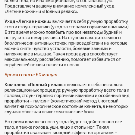
кожей тела, но и на эмоциональную составляющую.
Представляем вашему вниманию комплексный уход
«Легкие ножки» и «Полный релакс».
Уход «Легкие ножки»
включает в себя ручную проработку
стоп и стоун-терапию (уход за стопами горячими камнями).
В это время можно позабыть про все невзгоды будней и
погрузиться в мир релакса. На ступнях находится много
биологически активных точек, при воздействии на которые
можно снять чувство усталости, болевые зажимы и
напряжение в мышцах. Такая процедура способствует
максимальному расслаблению, помогает избавиться от
огрубевшей кожи и тяжести в ногах.
Время сеанса: 60 минут
Комплекс
«Полный релакс»
включает в себя несколько
релаксационных процедур: ручную проработку всего тела и
головы, стоун-терапию горячими камнями и особенный вид
проработки – палсинг (холистический метод), который
влияет на психологическое состояние клиента, в некоторых
случаях облегчая психосоматические боли.
Во время комплексного ухода будет задействовано все
тело, а также голова, уши, лицо и стопы ног. Такая
проработка оказывает мощный эффект на организм –