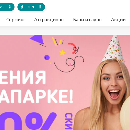
7°C
30°C
а воздуха акватории
Температура воды
Температура воды - детская зона
Сёрфинг
Аттракционы
Бани и сауны
Акции